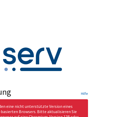
ung
Hilfe
den eine nicht unterstützte Version eines
asierten Browsers. Bitte aktualisieren Sie
rowser auf eine Chromium-Version 138 oder